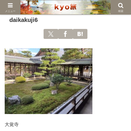
メニュー
検索
daikakuji6
大覚寺