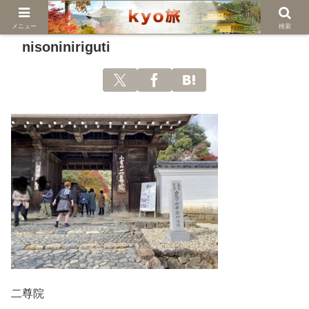
メニュー
検索
nisoniniriguti
二尊院